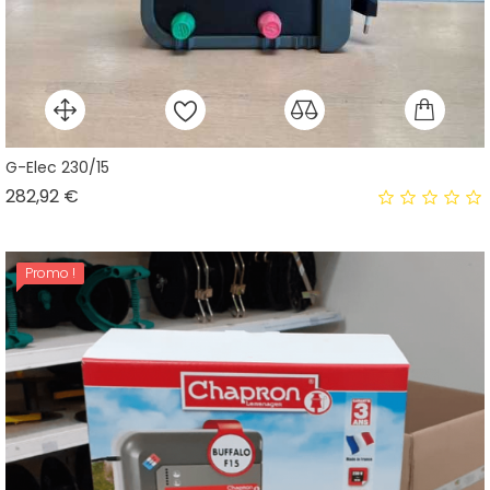
G-Elec 230/15
Prix
282,92 €
Promo !