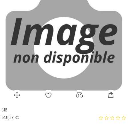
S16
Prix
149,17 €