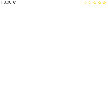
Prix
118,08 €
Promo !