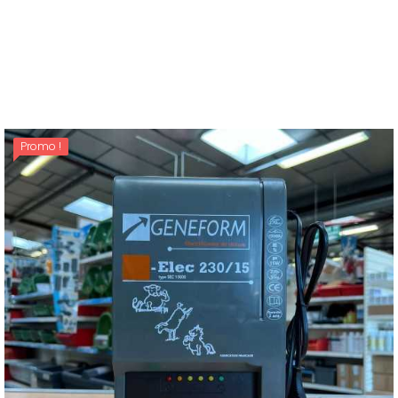
G-Elec 12 B
Prix
270,08 €
Promo !