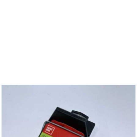
Tapettes À Souris
Prix
6,17 €