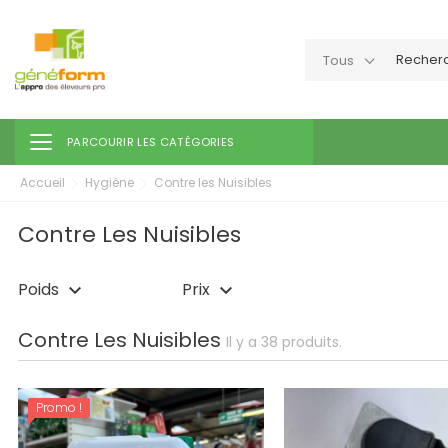
Tous
Toggle navigation
PARCOURIR LES CATÉGORIES
Accueil
Hygiène
Contre les Nuisibles
Contre Les Nuisibles
Poids
Prix
keyboard_arrow_down
keyboard_arrow_down
Contre Les Nuisibles
Il y a 38 produits.
Promo !