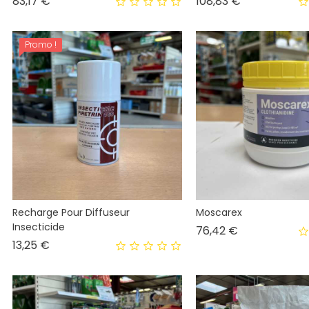
Prix
Prix
83,17 €
108,83 €
Promo !
Recharge Pour Diffuseur
Moscarex
Insecticide
Prix
76,42 €
Prix
13,25 €