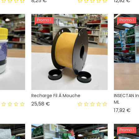
Prix
Prix
8,25 €
12,92 €
Promo !
Promo !
Recharge Fil À Mouche
INSECTAN I
ML
Prix
25,58 €
Prix
17,92 €
Promo !