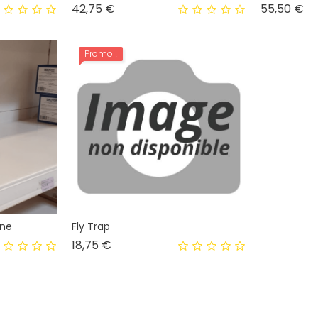
Prix
Pri
42,75 €
55,50 €
Promo !
une
Fly Trap
Prix
18,75 €