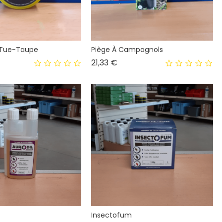
 Tue-Taupe
Piège À Campagnols
Prix
21,33 €
Insectofum