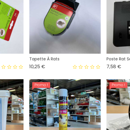
Tapette À Rats
Poste Rat S
Prix
Prix
10,25 €
7,58 €
Promo !
Promo !