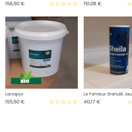
Prix
Prix
156,50 €
151,08 €
Larvapyx
Le Fameux Granulé Ja
Prix
Prix
155,50 €
40,17 €