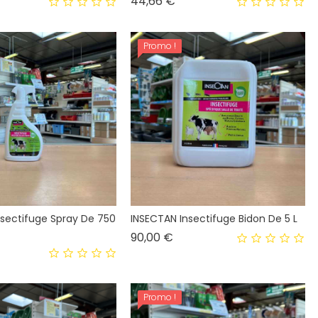
Prix
44,66 €
Promo !
nsectifuge Spray De 750
INSECTAN Insectifuge Bidon De 5 L
Prix
90,00 €
Promo !