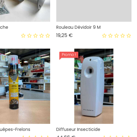
uche
Rouleau Dévidoir 9 M
x
Prix
19,25 €
Promo !
uêpes-Frelons
Diffuseur Insecticide