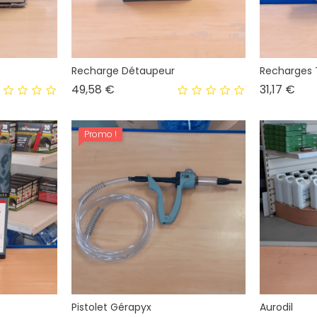
Recharge Détaupeur
Recharges
Prix
Prix
49,58 €
31,17 €
Promo !
Pistolet Gérapyx
Aurodil