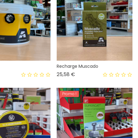
Recharge Muscado
ix
Prix
25,58 €
Promo !