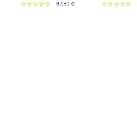
x
Prix
67,50 €