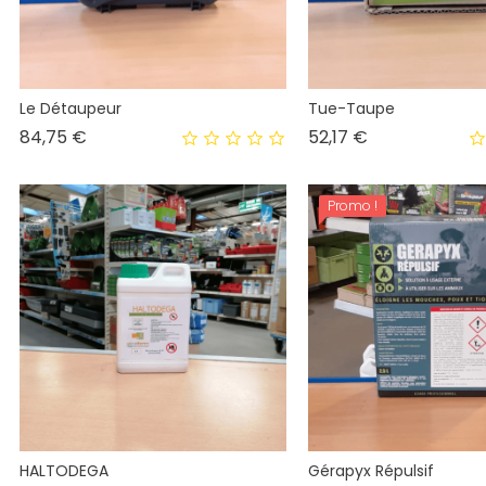
Le Détaupeur
Tue-Taupe
Prix
Prix
84,75 €
52,17 €
Promo !
HALTODEGA
Gérapyx Répulsif