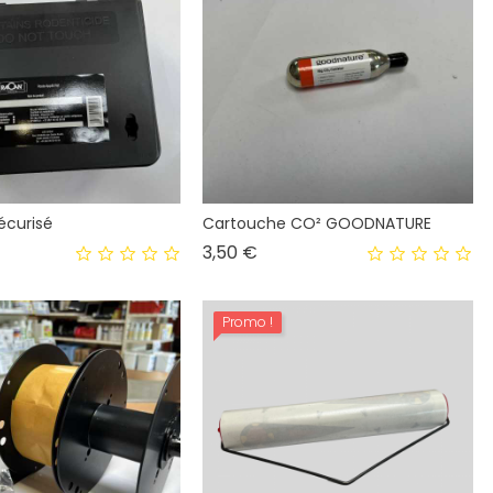
écurisé
Cartouche CO² GOODNATURE
Prix
3,50 €
Promo !