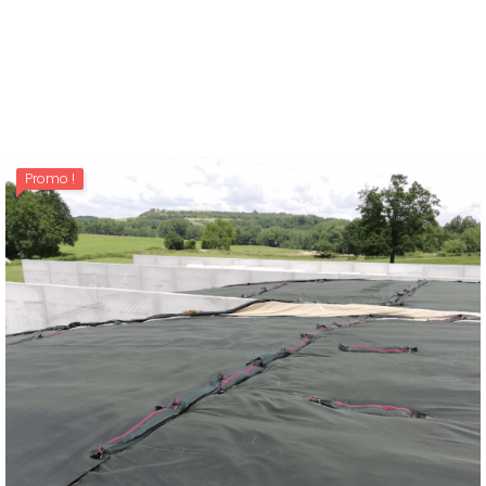
SILONET SOFT 240 G 8 M X 10 M
Prix
155,00 €
Promo !