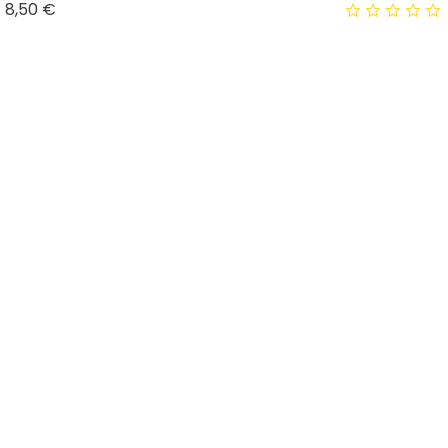
Prix
8,50 €
Promo !