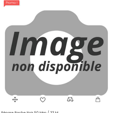
Promo !
Répare Bache Noir 50 Mm / 33 M