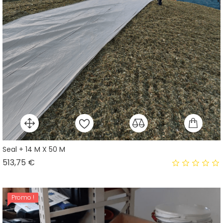
Seal + 14 M X 50 M
Prix
513,75 €
Promo !