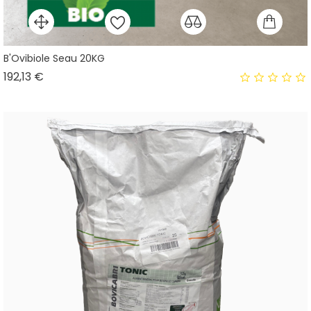
B'Ovibiole Seau 20KG
Prix
192,13 €