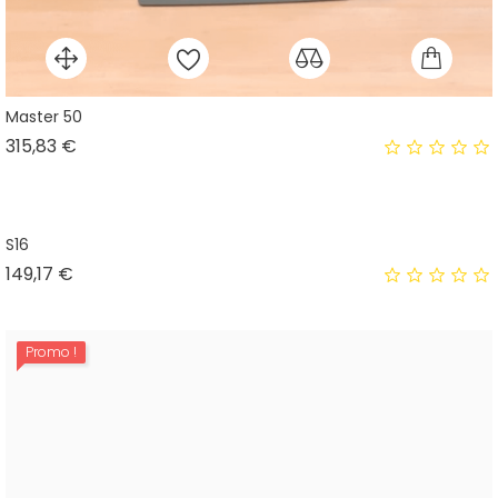
Master 50
Prix
315,83 €
S16
Prix
149,17 €
Promo !