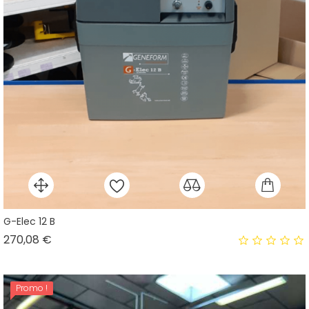
G-Elec 12 B
Prix
270,08 €
Promo !