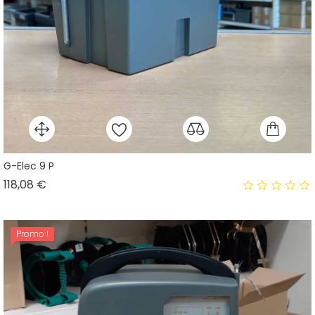
G-Elec 9 P
Prix
118,08 €
Promo !