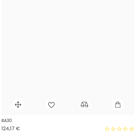
BA30
Prix
124,17 €