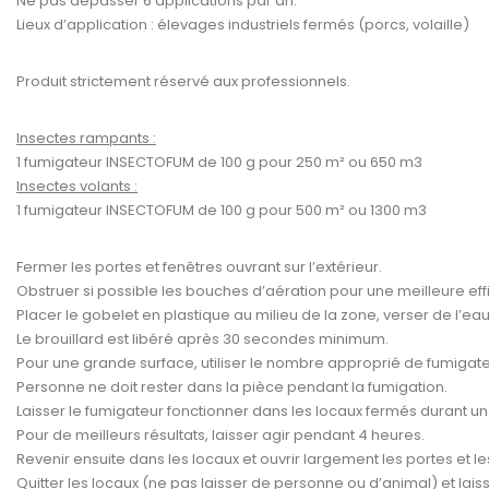
Ne pas dépasser 6 applications par an.
Lieux d’application : élevages industriels fermés (porcs, volaille)
Produit strictement réservé aux professionnels.
Insectes rampants :
1 fumigateur INSECTOFUM de 100 g pour 250 m² ou 650 m3
Insectes volants :
1 fumigateur INSECTOFUM de 100 g pour 500 m² ou 1300 m3
Fermer les portes et fenêtres ouvrant sur l’extérieur.
Obstruer si possible les bouches d’aération pour une meilleure effi
Placer le gobelet en plastique au milieu de la zone, verser de l’ea
Le brouillard est libéré après 30 secondes minimum.
Pour une grande surface, utiliser le nombre approprié de fumigateurs
Personne ne doit rester dans la pièce pendant la fumigation.
Laisser le fumigateur fonctionner dans les locaux fermés durant 
Pour de meilleurs résultats, laisser agir pendant 4 heures.
Revenir ensuite dans les locaux et ouvrir largement les portes et le
Quitter les locaux (ne pas laisser de personne ou d’animal) et lais