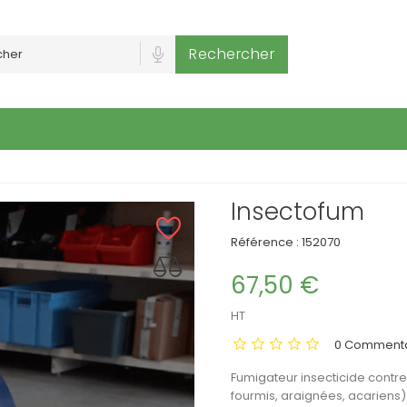
Rechercher
Insectofum
Référence :
152070
67,50 €
HT
0 Commenta
Fumigateur insecticide contre
fourmis, araignées, acariens)