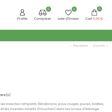
0
0
0
Profile
Comparer
Liste d'Envies
Cart
0,00 €
Précédent
Suivant
chevron_left
chevron_right
ire(s)
 les insectes rampants (ténébrions, poux rouges, puces, blattes,
 et les insectes volants (mouches) dans les locaux d'élevage.