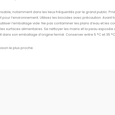
pensable, notamment dans les lieux fréquentés par le grand public. Pri
 pour l’environnement. Utilisez les biocides avec précaution. Avant tout
tiliser l’emballage vide. Ne pas contaminer les plans d’eau et les c
 les surfaces alimentaires. Se nettoyer les mains et la peau exposée 
t dans son emballage d’origine fermé. Conserver entre 5 °C et 35 °C. 
oison le plus proche.
Promotions
Livraison
Nouveaux produits
Mentions légales
Meilleures ventes
Conditions Générales de
Vente