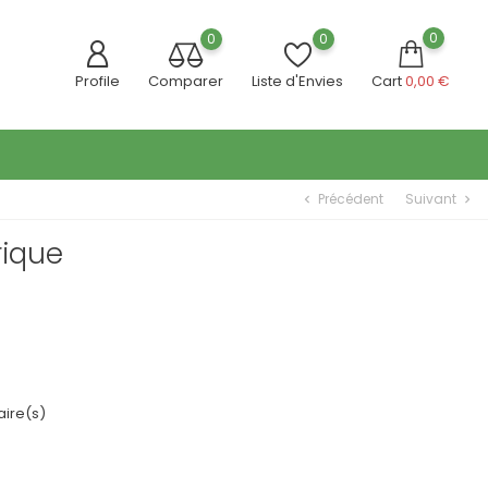
0
0
0
Profile
Comparer
Liste d'Envies
Cart
0,00 €
Précédent
Suivant
chevron_left
chevron_right
ique
ire(s)