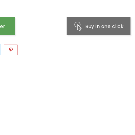
ier
Buy in one click