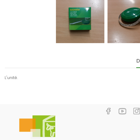
D
L'unité.