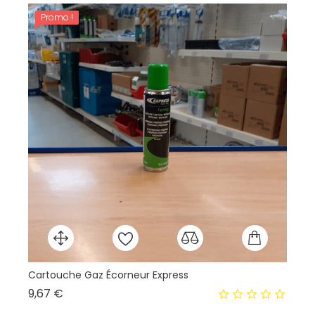
Promo !
Cartouche Gaz Écorneur Express
Is
Prix
9,67 €
13