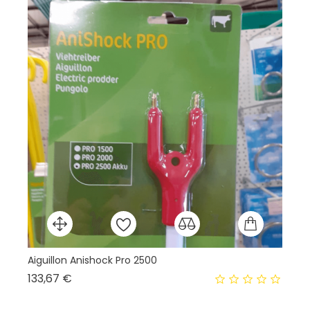
Aiguillon Anishock Pro 2500
Éc
Prix
133,67 €
19