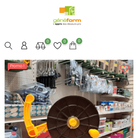
0
0
0
Promo !