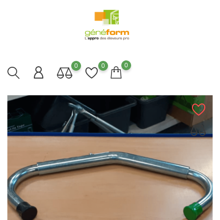
0
0
0