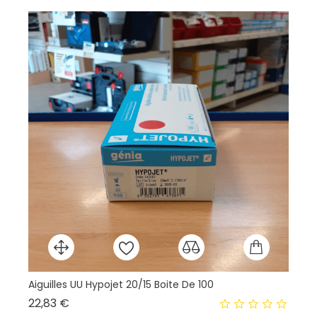
Aiguilles UU Hypojet 20/15 Boite De 100
Aig
Prix
22,83 €
5,