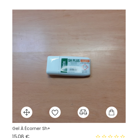
Gel À Écorner Sh+
Ki
Prix
15,08 €
74