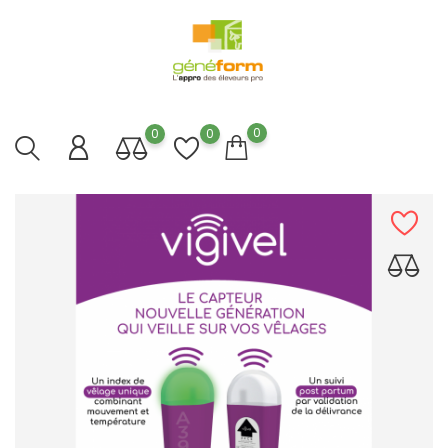
0
0
0