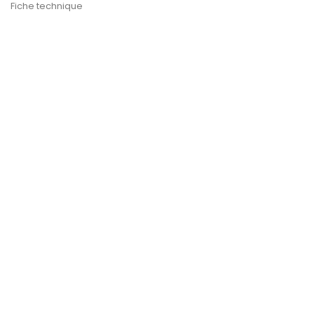
Fiche technique
ERACLEAN 22 KG
ERAZER COX 5L
Prix
Prix
112,50 €
85,00 €