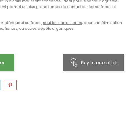
t un alcalin moussant concentré, idéal pour le secteur agricole.
ent permet un plus grand temps de contact sur les surfaces et
de matériaux et surfaces,
sauf les carrosseries
, pour une élimination
s, fientes, ou autres dépôts organiques.
ier
Buy in one click