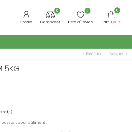
0
0
0
Profile
Comparer
Liste d'Envies
Cart
0,00 €
Précédent
Suivant
chevron_left
chevron_right
M 5KG
ire(s)
oussant pour bâtiment :