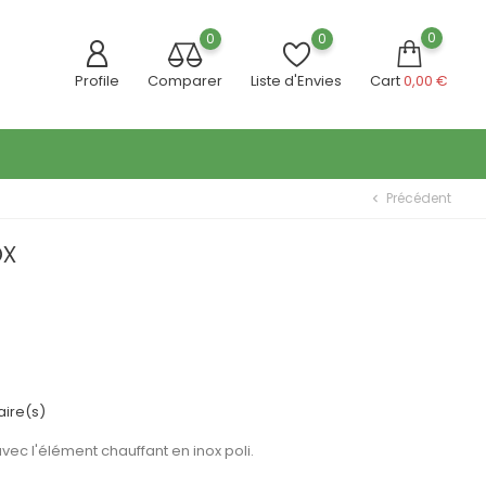
0
0
0
Profile
Comparer
Liste d'Envies
Cart
0,00 €
Précédent
chevron_left
ox
ire(s)
avec l'élément chauffant en inox poli.