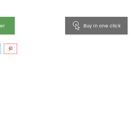
ier
Buy in one click