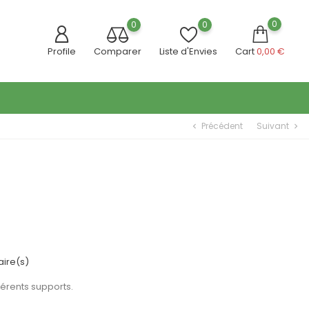
0
0
0
Profile
Comparer
Liste d'Envies
Cart
0,00 €
Précédent
Suivant
chevron_left
chevron_right
ire(s)
férents supports.