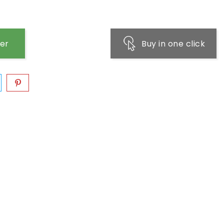
ier
Buy in one click