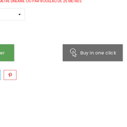
ÈTRE LINÉAIRE OU PAR ROULEAU DE 25 MÈTRES.
ier
Buy in one click