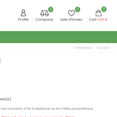
0
0
0
Profile
Comparer
Liste d'Envies
Cart
0,00 €
Précédent
Suivant
chevron_left
chevron_right
M
ire(s)
er les courants d'air à distance ou en milieu poussiéreux.