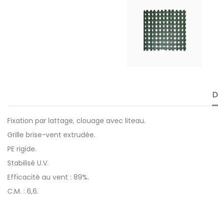
D
Fixation par lattage, clouage avec liteau.
Grille brise-vent extrudée.
PE rigide.
Stabilisé U.V.
Efficacité au vent : 89%.
C.M. : 6,6.