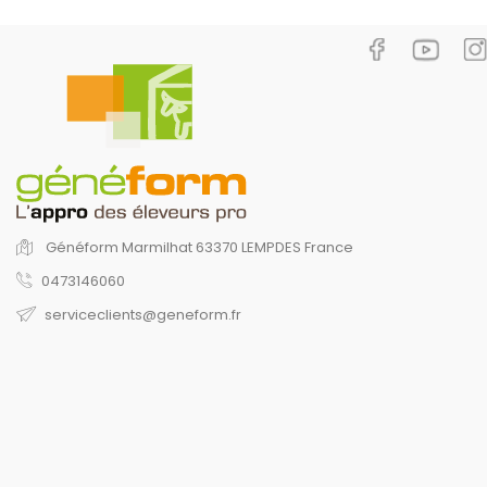
Généform
Marmilhat
63370 LEMPDES
France
0473146060
serviceclients@geneform.fr