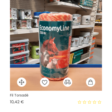
Fil Torsadé
Lo
Prix
10,42 €
7,
L'