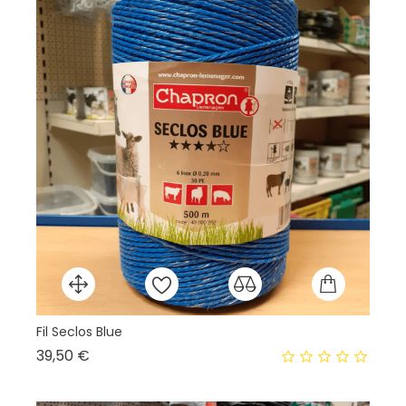
Fil Seclos Blue
En
Prix
39,50 €
41