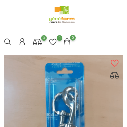
0
0
0