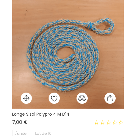
Longe Sisal Polypro 4 M D14
Va
Prix
7,00 €
24
L'unité
Lot de 10