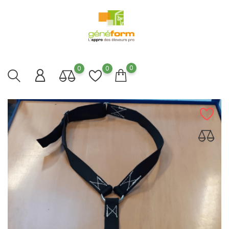
0
0
0