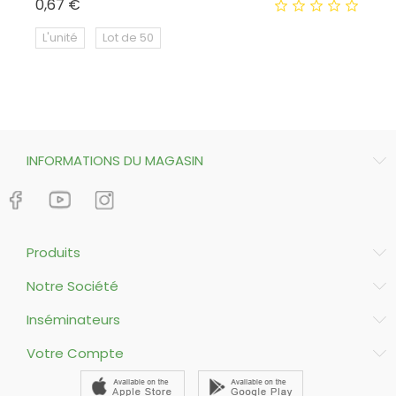
Prix
0,67 €
16
L'unité
Lot de 50
INFORMATIONS DU MAGASIN
Produits
Notre Société
Inséminateurs
Votre Compte