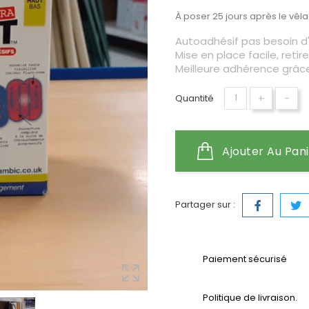
À poser 25 jours après le vêl
Autoadhésif pas besoin d'
Mise en place facile, reti
Meilleure adhérence grâc
+
-
Quantité
Ajouter Au Pan
Partager sur :
Paiement sécurisé
Politique de livraison.