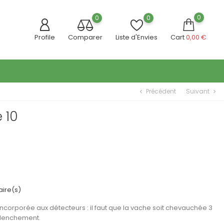
0
0
0
Profile
Comparer
Liste d'Envies
Cart
0,00 €
Précédent
Suivant
chevron_left
chevron_right
e 10
ire(s)
ncorporée aux détecteurs : il faut que la vache soit chevauchée 3
lenchement.