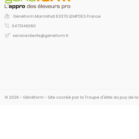
Généform
Marmilhat
63370 LEMPDES
France
0473146060
serviceclients@geneform.fr
© 2026 - Généform - Site cocréé par la Troupe d'élite du puy de l