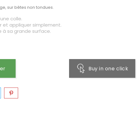
age, sur bêtes non tondues.
une colle.
rer et appliquer simplement.
e à sa grande surface.
ier
Buy in one click