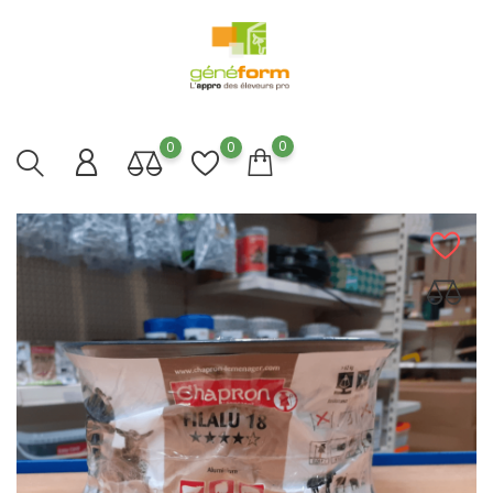
0
0
0