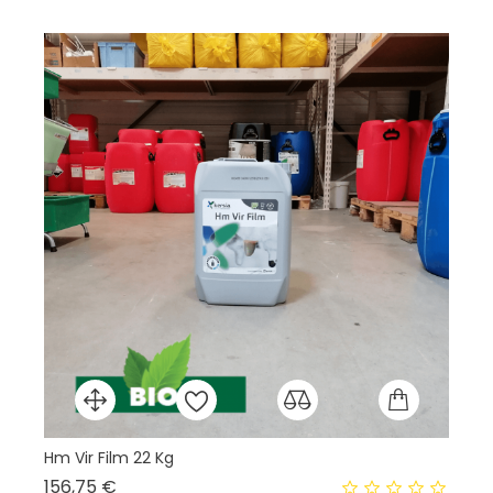
Hm Vir Film 22 Kg
HA
Prix
156,75 €
15