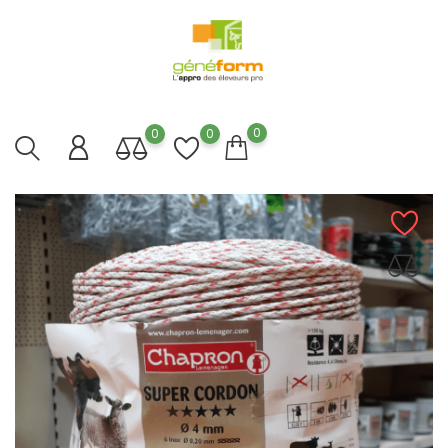
0
0
0