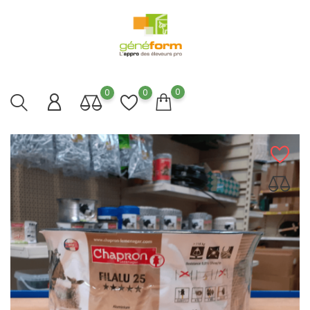
0
0
0