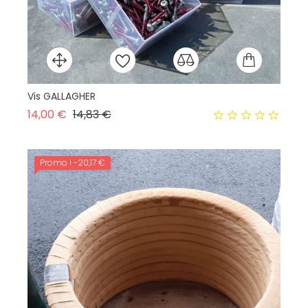
Vis GALLAGHER
Te
Prix normal
Prix
14,00 €
14,83 €
73
Promo !
-20,17 €