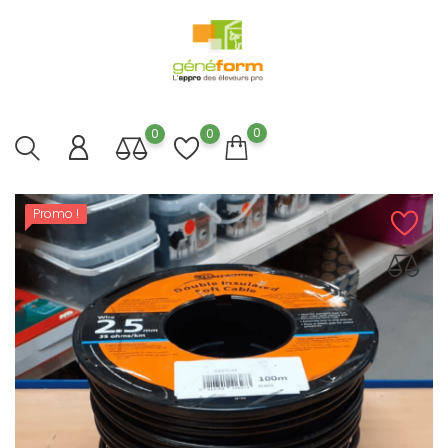
0
0
0
Promo !