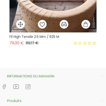
Fil High Tensile 2.5 Mm / 625 M
Is
Prix normal
Prix
79,00 €
99,17 €
12
INFORMATIONS DU MAGASIN
Produits