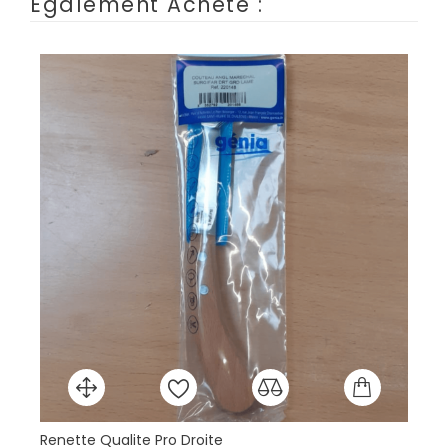
Également Acheté :
Renette Qualite Pro Droite
Br