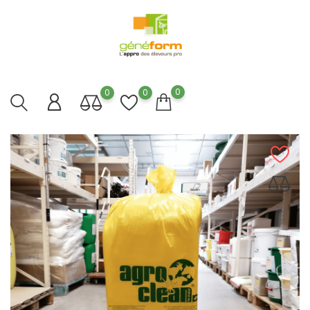
0
0
0