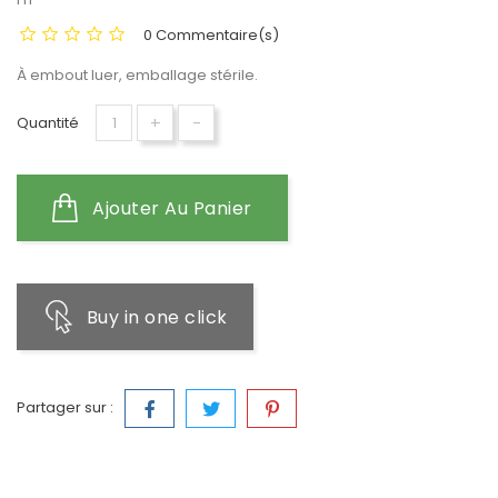
0 Commentaire(s)
À embout luer, emballage stérile.
+
-
Quantité
Ajouter Au Panier
Buy in one click
Partager sur :