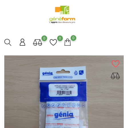
0
0
0