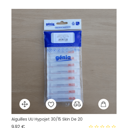
Aiguilles UU Hypojet 30/15 Skin De 20
Pe
Prix
9,92 €
20