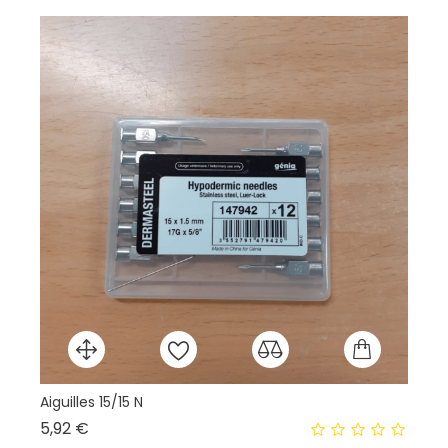
Aiguilles 15/15 N
Po
Prix
5,92 €
13