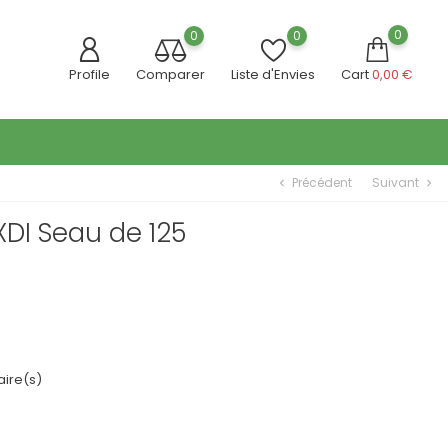
0
0
0
Profile
Comparer
Liste d'Envies
Cart
0,00 €
Précédent
Suivant
chevron_left
chevron_right
 XDI Seau de 125
ire(s)