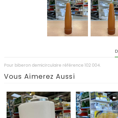
D
Pour biberon demicirculaire référence 102 004.
Vous Aimerez Aussi