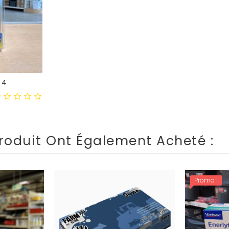
 4
roduit Ont Également Acheté :
Promo !