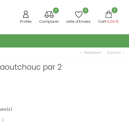
0
0
0
Profile
Comparer
Liste d'Envies
Cart
0,00 €
Précédent
Suivant
chevron_left
chevron_right
Caoutchouc par 2
ire(s)
 2.