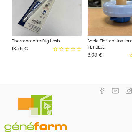
Thermometre Digiflash
Socle Flottant Insubm
TETIBLUE
Prix
13,75 €
Prix
8,08 €