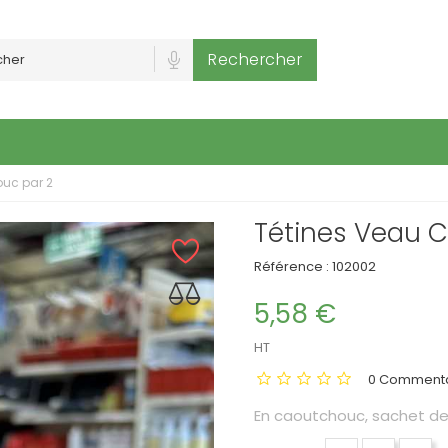
Rechercher
uc par 2
Tétines Veau 
Référence :
102002
5,58 €
HT
0 Commenta
En caoutchouc, sachet de