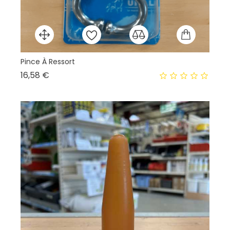
Pince À Ressort
Ga
Prix
16,58 €
20