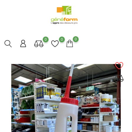
0
0
0