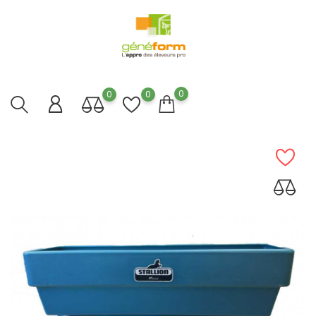
0
0
0