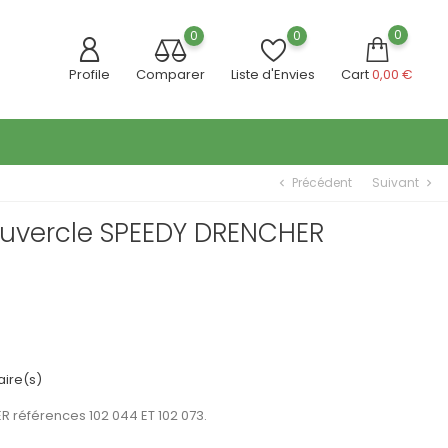
0
0
0
Profile
Comparer
Liste d'Envies
Cart
0,00 €
Précédent
Suivant
chevron_left
chevron_right
uvercle SPEEDY DRENCHER
ire(s)
 références 102 044 ET 102 073.