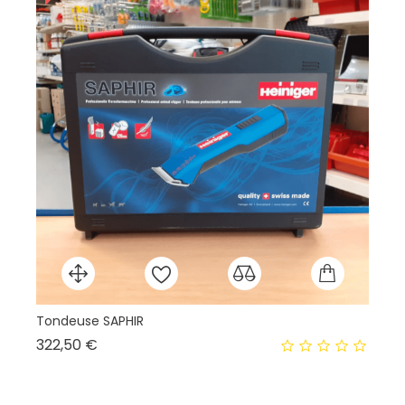
Tondeuse SAPHIR
La
Prix
322,50 €
10