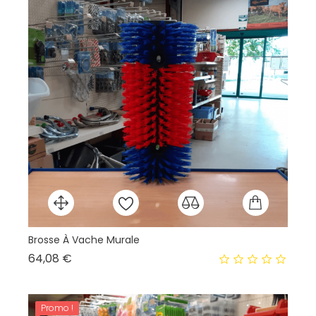
Brosse À Vache Murale
HO
Prix
64,08 €
19
Promo !