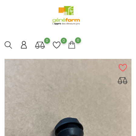
0
0
0