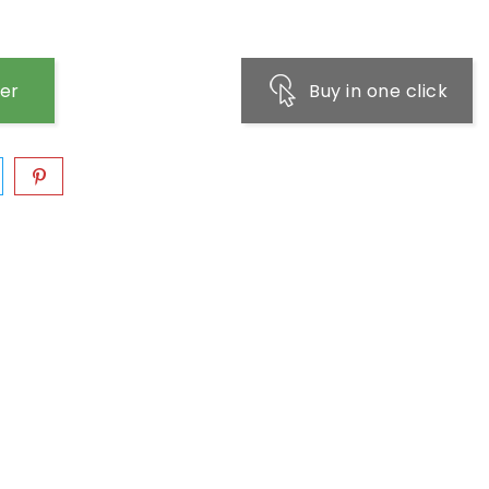
ier
Buy in one click