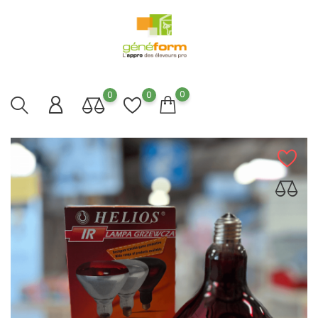
0
0
0