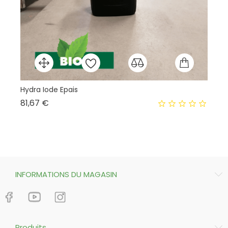
Hydra Iode Epais
So
Prix
81,67 €
4,
INFORMATIONS DU MAGASIN
Produits