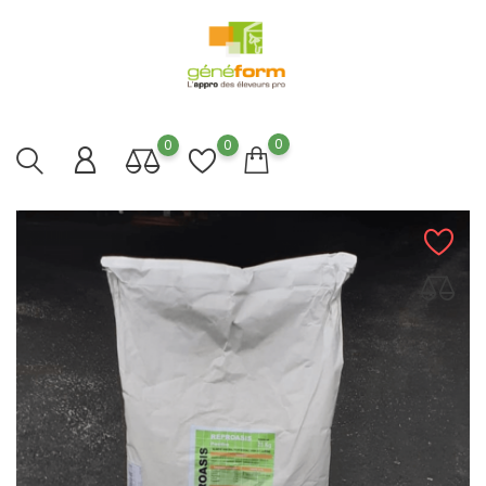
0
0
0