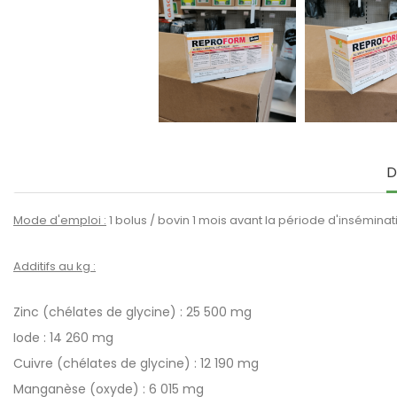
D
Mode d'emploi :
1 bolus / bovin 1 mois avant la période d'insémina
Additifs au kg :
Zinc (chélates de glycine) : 25 500 mg
Iode : 14 260 mg
Cuivre (chélates de glycine) : 12 190 mg
Manganèse (oxyde) : 6 015 mg