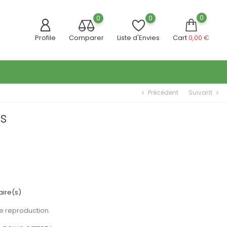
0
0
0
Profile
Comparer
Liste d'Envies
Cart
0,00 €
Précédent
Suivant
chevron_left
chevron_right
us
ire(s)
e reproduction.