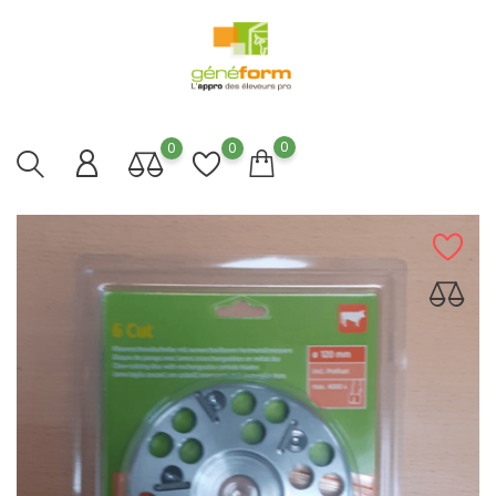
0
0
0