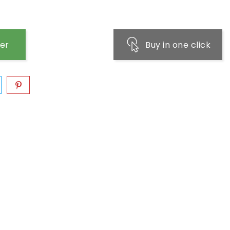
ier
Buy in one click