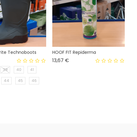
rite Technoboots
HOOF FIT Repiderma
x
Prix
13,67 €
39
40
41
44
45
46