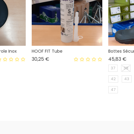
ole Inox
HOOF FIT Tube
Bottes Sécu
Prix
Pri
30,25 €
45,83 €
37
38
42
43
47