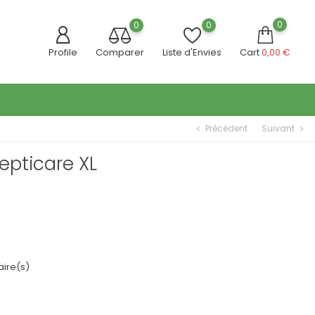
0
0
0
Profile
Comparer
Liste d'Envies
Cart
0,00 €
Précédent
Suivant
chevron_left
chevron_right
epticare XL
ire(s)