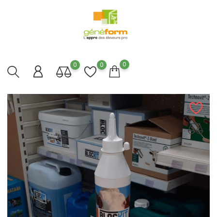
0
0
0