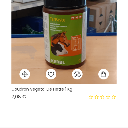
Goudron Vegetal De Hetre 1 Kg
Re
Prix
7,08 €
6,