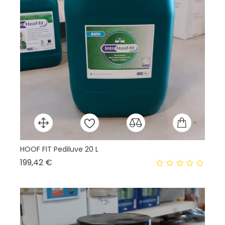
HOOF FIT Pediluve 20 L
Pa
Prix
199,42 €
18