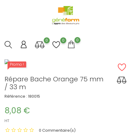
0
0
0
Promo !
Répare Bache Orange 75 mm
/ 33 m
Référence :
180015
8,08 €
HT
0 Commentaire(s)