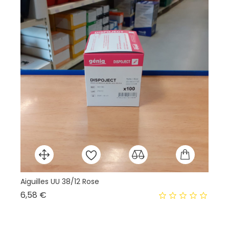
Aiguilles UU 38/12 Rose
Ré
Prix
6,58 €
13