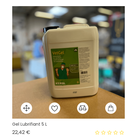
Gel Lubrifiant 5 L
Pa
Prix
22,42 €
12