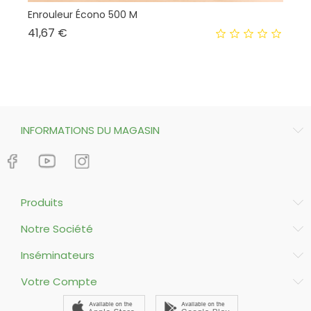
Enrouleur Écono 500 M
Té
Prix
41,67 €
13
INFORMATIONS DU MAGASIN
Produits
Notre Société
Inséminateurs
Votre Compte