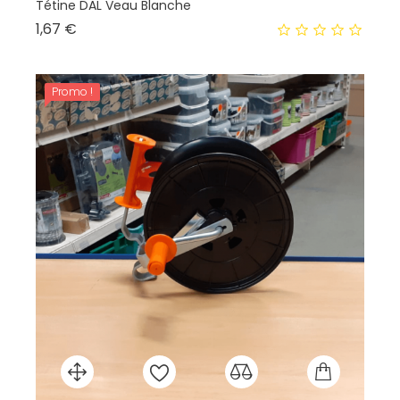
Tétine DAL Veau Blanche
Té
Prix
1,67 €
5,
Promo !