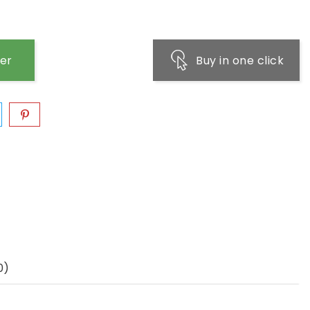
ier
Buy in one click
0)