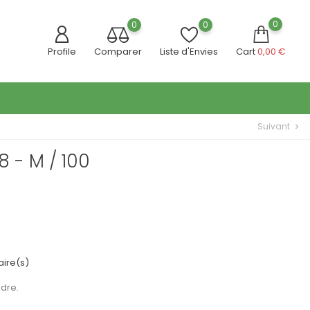
0
0
0
Profile
Comparer
Liste d'Envies
Cart
0,00 €
Suivant
chevron_right
8 - M / 100
ire(s)
udre.