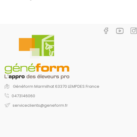
Généform
Marmilhat
63370 LEMPDES
France
0473146060
serviceclients@geneform.fr