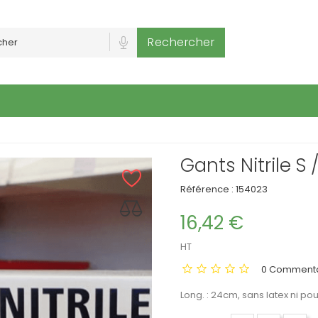
Rechercher
Gants Nitrile S 
Référence :
154023
16,42 €
HT
0 Commenta
Long. : 24cm, sans latex ni po