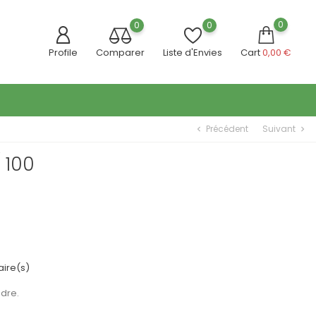
0
0
0
Profile
Comparer
Liste d'Envies
Cart
0,00 €
Précédent
Suivant
chevron_left
chevron_right
/ 100
ire(s)
udre.