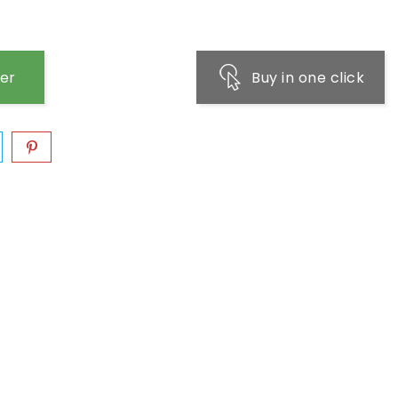
ier
Buy in one click