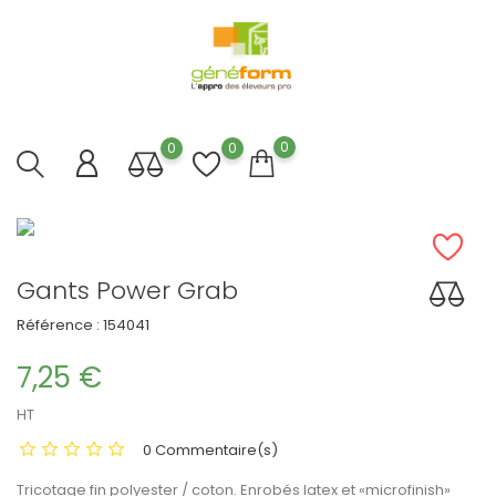
0
0
0
Gants Power Grab
Référence :
154041
7,25 €
HT
0 Commentaire(s)
Tricotage fin polyester / coton. Enrobés latex et «microfinish»