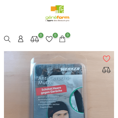
0
0
0