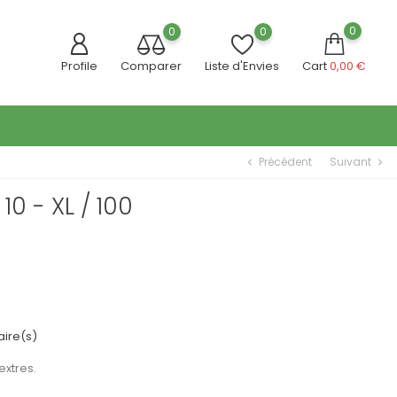
0
0
0
Profile
Comparer
Liste d'Envies
Cart
0,00 €
Précédent
Suivant
chevron_left
chevron_right
10 - XL / 100
ire(s)
extres.