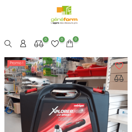
0
0
0
Promo !