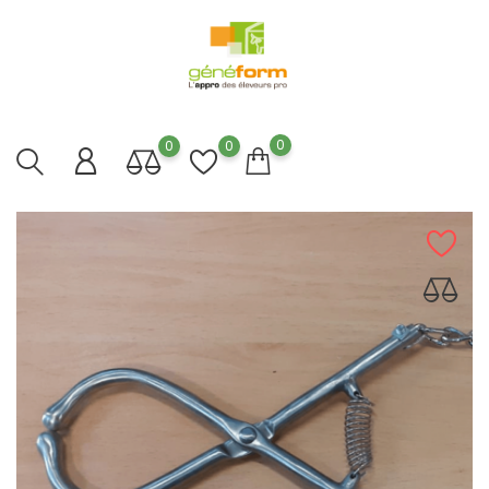
0
0
0