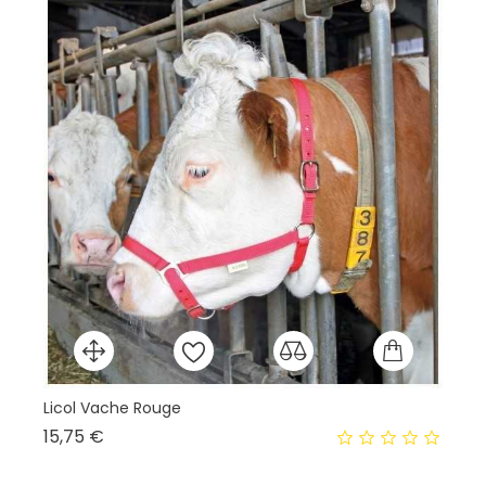
Licol Vache Rouge
Li
Prix
15,75 €
11