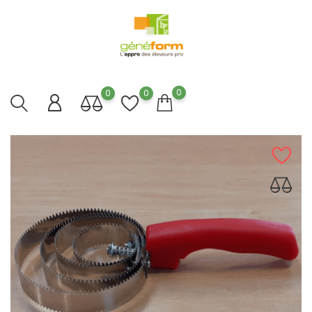
0
0
0