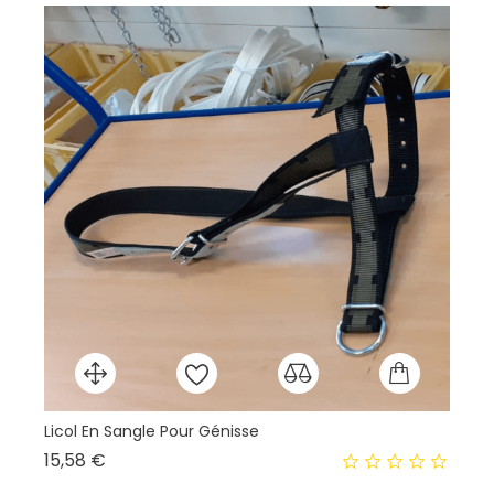
Licol En Sangle Pour Génisse
Co
Prix
15,58 €
11