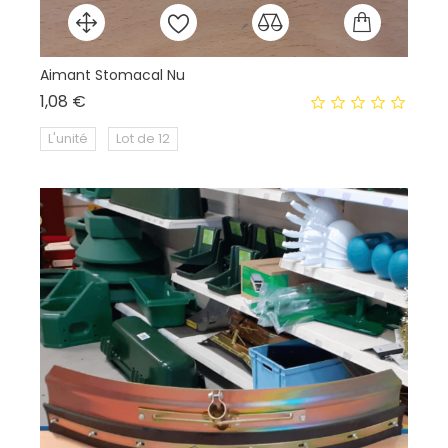
Aimant Stomacal Nu
En
Prix
1,08 €
13
L'unité
Lot de 12