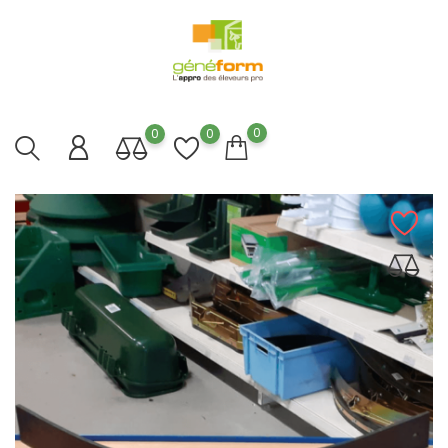
0
0
0