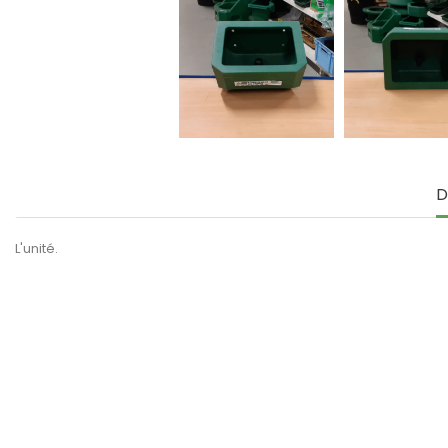
D
L'unité.