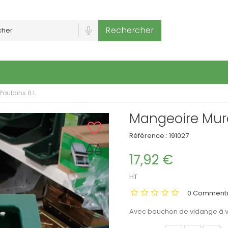
Rechercher
Poulains 8 L
Mangeoire Mura
Référence :
191027
17,92 €
HT
0 Commenta
Avec bouchon de vidange à vi