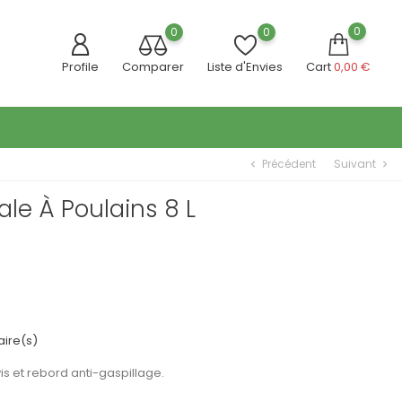
0
0
0
Profile
Comparer
Liste d'Envies
Cart
0,00 €
Précédent
Suivant
chevron_left
chevron_right
le À Poulains 8 L
ire(s)
s et rebord anti-gaspillage.